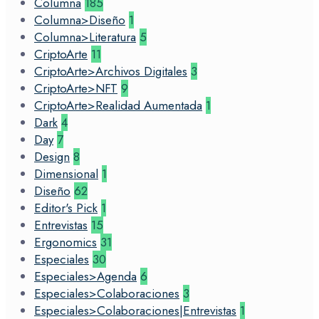
Columna
185
Columna>Diseño
1
Columna>Literatura
5
CriptoArte
11
CriptoArte>Archivos Digitales
3
CriptoArte>NFT
9
CriptoArte>Realidad Aumentada
1
Dark
4
Day
7
Design
8
Dimensional
1
Diseño
62
Editor's Pick
1
Entrevistas
15
Ergonomics
31
Especiales
30
Especiales>Agenda
6
Especiales>Colaboraciones
3
Especiales>Colaboraciones|Entrevistas
1