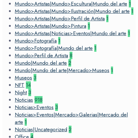
Mundo>Artistas|Mundo>Escultura|Mundo del arte
1
Mundo>Artistas|Mundo>Ilustración|Mundo del arte
1
Mundo>Artistas|Mundo>Perfil de Artista
1
Mundo>Artistas|Mundo>Pintura
1
Mundo>Artistas|Noticias>Eventos|Mundo del arte
1
Mundo>Fotografía
1
Mundo>Fotografía|Mundo del arte
1
Mundo>Perfil de Artista
8
Mundo|Mundo del arte
2
Mundo|Mundo del arte|Mercado>Museos
1
Museos
3
NFT
14
Night
3
Noticias
918
Noticias>Eventos
3
Noticias>Eventos|Mercado>Galerias|Mercado del
arte
1
Noticias|Uncategorized
2
Office
4