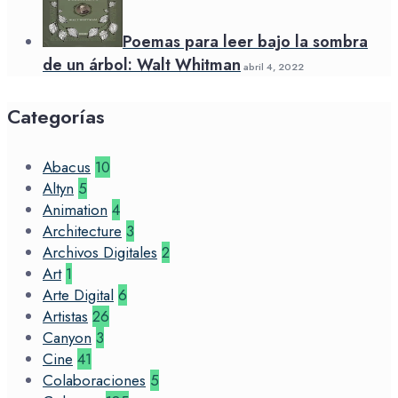
Poemas para leer bajo la sombra
de un árbol: Walt Whitman
abril 4, 2022
Categorías
Abacus
10
Altyn
5
Animation
4
Architecture
3
Archivos Digitales
2
Art
1
Arte Digital
6
Artistas
26
Canyon
3
Cine
41
Colaboraciones
5