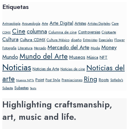
Etiquetas
Arte Digital
Artistas
Arte
Arqueología
Care
Antropología
Artistas Digitales
Cine
columna
Controversias
Columna de cine
Criptoarte
CDMX
Cultura
Cultura CDMX
diseño
Flower
Cultura México
Entrevistas
Especiales
Mercado del Arte
Money
Literatura
Moda
Fotografía
Mercado
Mundo del Arte
Mundo
Museos
NFT
Música
Noticias
Noticias del
Noticias de Arte
Noticias de cine
arte
Ring
Point
Roots
Post Style
Premiaciones
Sotheby's
Nuevos NFTs
Subastas
Subasta
Tests
Highlighting craftsmanship,
art, music and life.