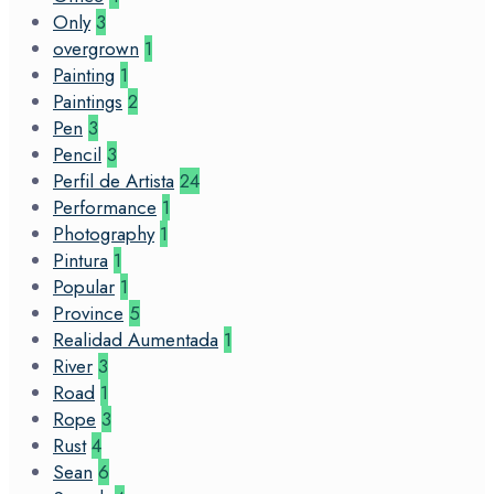
Only
3
overgrown
1
Painting
1
Paintings
2
Pen
3
Pencil
3
Perfil de Artista
24
Performance
1
Photography
1
Pintura
1
Popular
1
Province
5
Realidad Aumentada
1
River
3
Road
1
Rope
3
Rust
4
Sean
6