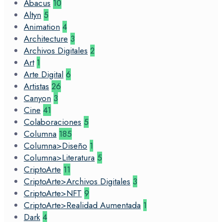
Abacus
10
Altyn
5
Animation
4
Architecture
3
Archivos Digitales
2
Art
1
Arte Digital
6
Artistas
26
Canyon
3
Cine
41
Colaboraciones
5
Columna
185
Columna>Diseño
1
Columna>Literatura
5
CriptoArte
11
CriptoArte>Archivos Digitales
3
CriptoArte>NFT
9
CriptoArte>Realidad Aumentada
1
Dark
4