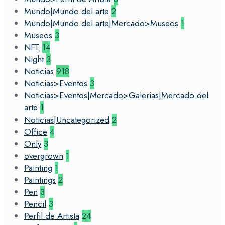
Mundo|Mundo del arte
2
Mundo|Mundo del arte|Mercado>Museos
1
Museos
3
NFT
14
Night
3
Noticias
918
Noticias>Eventos
3
Noticias>Eventos|Mercado>Galerias|Mercado del
arte
1
Noticias|Uncategorized
2
Office
4
Only
3
overgrown
1
Painting
1
Paintings
2
Pen
3
Pencil
3
Perfil de Artista
24