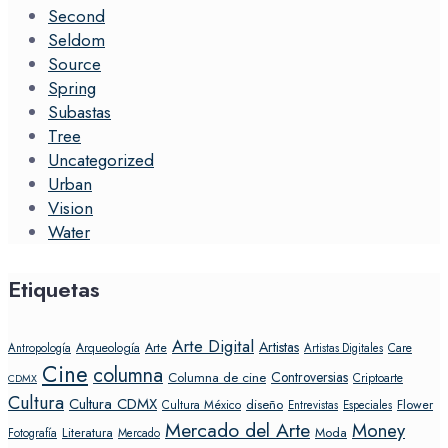
Second
Seldom
Source
Spring
Subastas
Tree
Uncategorized
Urban
Vision
Water
Etiquetas
Arte Digital
Artistas
Arte
Arqueología
Care
Antropología
Artistas Digitales
Cine
columna
Controversias
Columna de cine
Criptoarte
CDMX
Cultura
Cultura CDMX
diseño
Flower
Cultura México
Entrevistas
Especiales
Mercado del Arte
Money
Literatura
Moda
Fotografía
Mercado