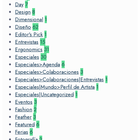
Day
7
Design
8
Dimensional
1
Diseño
62
Editor's Pick
1
Entrevistas
15
Ergonomics
31
Especiales
30
Especiales>Agenda
6
Especiales>Colaboraciones
3
Especiales>Colaboraciones|Entrevistas
1
Especiales|Mundo>Perfil de Artista
1
Especiales|Uncategorized
1
Eventos
3
Fashion
2
Feather
3
Featured
6
Ferias
6
Fotografía
2