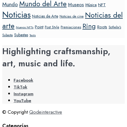
Mundo del Arte
Mundo
Museos
NFT
Música
Noticias
Noticias del
Noticias de Arte
Noticias de cine
arte
Ring
Point
Roots
Post Style
Premiaciones
Sotheby's
Nuevos NFTs
Subastas
Subasta
Tests
Highlighting craftsmanship,
art, music and life.
Facebook
TikTok
Instagram
YouTube
© Copyright
Qodeinteractive
Categorías