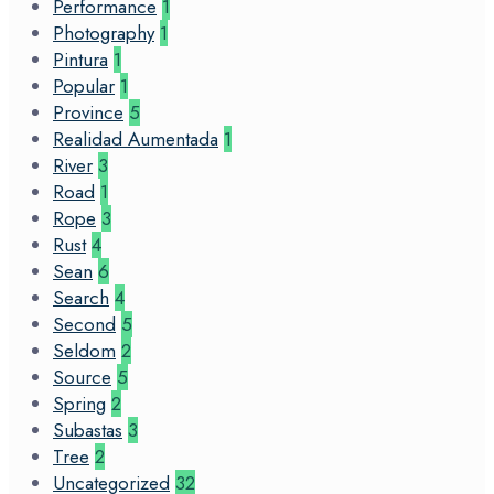
Performance
1
Photography
1
Pintura
1
Popular
1
Province
5
Realidad Aumentada
1
River
3
Road
1
Rope
3
Rust
4
Sean
6
Search
4
Second
5
Seldom
2
Source
5
Spring
2
Subastas
3
Tree
2
Uncategorized
32