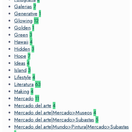
Galerias
7
Generative
1
Glowing
12
Golden
1
Green
3
Hawaii
4
Hidden
3
Hope
7
Ideas
4
Island
3
Lifestyle
4
Literatura
63
Making
4
Mercado
11
Mercado del arte
4
Mercado del arte|Mercado>Museos
4
Mercado del arte|Mercado>Subastas
5
Mercado del arte|Mundo>Pintura|Mercado>Subastas