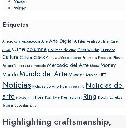
Vision
Water
Etiquetas
Arte Digital
Artistas
Arte
Arqueología
Care
Antropología
Artistas Digitales
Cine
columna
Controversias
Columna de cine
Criptoarte
CDMX
Cultura
Cultura CDMX
diseño
Flower
Cultura México
Entrevistas
Especiales
Mercado del Arte
Money
Literatura
Moda
Fotografía
Mercado
Mundo del Arte
Mundo
Museos
NFT
Música
Noticias
Noticias del
Noticias de Arte
Noticias de cine
arte
Ring
Point
Roots
Post Style
Premiaciones
Sotheby's
Nuevos NFTs
Subastas
Subasta
Tests
Highlighting craftsmanship,