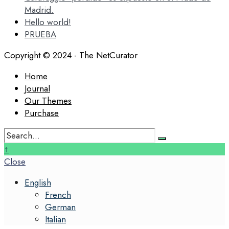
Madrid.
Hello world!
PRUEBA
Copyright © 2024 - The NetCurator
Home
Journal
Our Themes
Purchase
Search
for:
Close
↑
Search
Close
Window
English
French
German
Italian