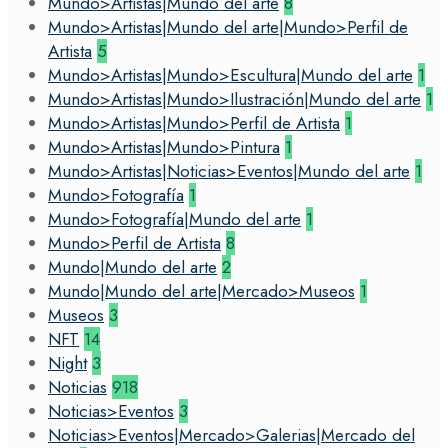
Mundo>Artistas|Mundo del arte
8
Mundo>Artistas|Mundo del arte|Mundo>Perfil de
Artista
5
Mundo>Artistas|Mundo>Escultura|Mundo del arte
1
Mundo>Artistas|Mundo>Ilustración|Mundo del arte
1
Mundo>Artistas|Mundo>Perfil de Artista
1
Mundo>Artistas|Mundo>Pintura
1
Mundo>Artistas|Noticias>Eventos|Mundo del arte
1
Mundo>Fotografía
1
Mundo>Fotografía|Mundo del arte
1
Mundo>Perfil de Artista
8
Mundo|Mundo del arte
2
Mundo|Mundo del arte|Mercado>Museos
1
Museos
3
NFT
14
Night
3
Noticias
918
Noticias>Eventos
3
Noticias>Eventos|Mercado>Galerias|Mercado del