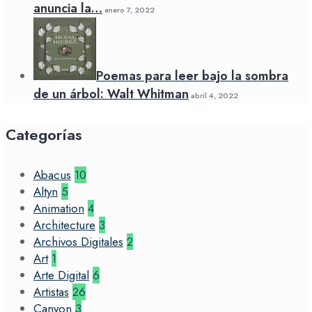
anuncia la…
enero 7, 2022
Poemas para leer bajo la sombra
de un árbol: Walt Whitman
abril 4, 2022
Categorías
Abacus
10
Altyn
5
Animation
4
Architecture
3
Archivos Digitales
2
Art
1
Arte Digital
6
Artistas
26
Canyon
3