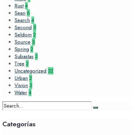
Rust
4
Sean
6
Search
4
Second
5
Seldom
2
Source
5
Spring
2
Subastas
3
Tree
2
Uncategorized
32
Urban
2
Vision
2
Water
4
Search
for:
Categorías