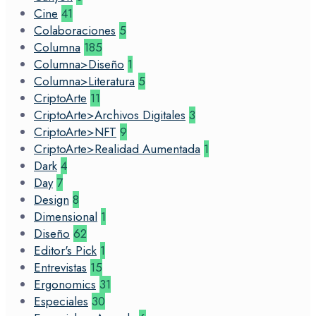
Cine
41
Colaboraciones
5
Columna
185
Columna>Diseño
1
Columna>Literatura
5
CriptoArte
11
CriptoArte>Archivos Digitales
3
CriptoArte>NFT
9
CriptoArte>Realidad Aumentada
1
Dark
4
Day
7
Design
8
Dimensional
1
Diseño
62
Editor's Pick
1
Entrevistas
15
Ergonomics
31
Especiales
30