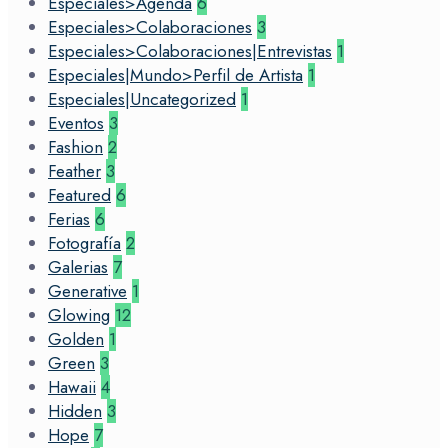
Especiales>Agenda
6
Especiales>Colaboraciones
3
Especiales>Colaboraciones|Entrevistas
1
Especiales|Mundo>Perfil de Artista
1
Especiales|Uncategorized
1
Eventos
3
Fashion
2
Feather
3
Featured
6
Ferias
6
Fotografía
2
Galerias
7
Generative
1
Glowing
12
Golden
1
Green
3
Hawaii
4
Hidden
3
Hope
7