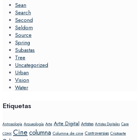
Sean
Search
Second
Seldom
Source
Spring
Subastas
Tree
Uncategorized
Urban
Vision
Water
Etiquetas
Arte Digital
Artistas
Arte
Arqueología
Care
Antropología
Artistas Digitales
Cine
columna
Controversias
Columna de cine
Criptoarte
CDMX