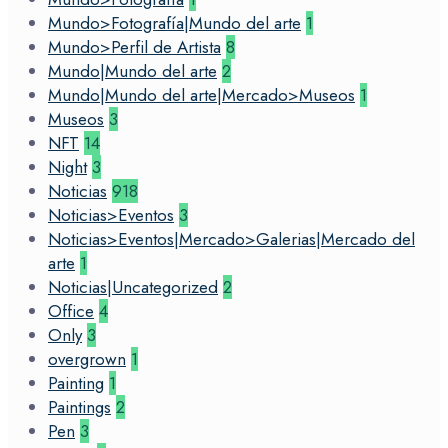
Mundo>Fotografía|Mundo del arte
1
Mundo>Perfil de Artista
8
Mundo|Mundo del arte
2
Mundo|Mundo del arte|Mercado>Museos
1
Museos
3
NFT
14
Night
3
Noticias
918
Noticias>Eventos
3
Noticias>Eventos|Mercado>Galerias|Mercado del
arte
1
Noticias|Uncategorized
2
Office
4
Only
3
overgrown
1
Painting
1
Paintings
2
Pen
3