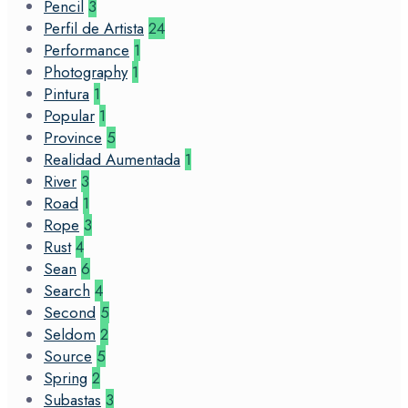
Pencil
3
Perfil de Artista
24
Performance
1
Photography
1
Pintura
1
Popular
1
Province
5
Realidad Aumentada
1
River
3
Road
1
Rope
3
Rust
4
Sean
6
Search
4
Second
5
Seldom
2
Source
5
Spring
2
Subastas
3