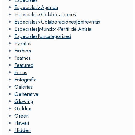
Especiales
Especiales>Agenda
Especiales>Colaboraciones
Especiales>Colaboraciones|Entrevistas
Especiales|Mundo>Perfil de Artista
Especiales|Uncategorized
Eventos
Fashion
Feather
Featured
Ferias
Fotografía
Galerias
Generative
Glowing
Golden
Green
Hawaii
Hidden