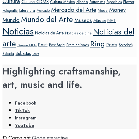
Cultura
Cultura CDMX
diseño
Flower
Cultura México
Entrevistas
Especiales
Mercado del Arte
Money
Literatura
Moda
Fotografía
Mercado
Mundo del Arte
Mundo
Museos
NFT
Música
Noticias
Noticias del
Noticias de Arte
Noticias de cine
arte
Ring
Point
Roots
Post Style
Premiaciones
Sotheby's
Nuevos NFTs
Subastas
Subasta
Tests
Highlighting craftsmanship,
art, music and life.
Facebook
TikTok
Instagram
YouTube
© Copyright
Qodeinteractive