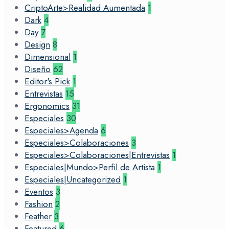
CriptoArte>Realidad Aumentada
1
Dark
4
Day
7
Design
8
Dimensional
1
Diseño
62
Editor's Pick
1
Entrevistas
15
Ergonomics
31
Especiales
30
Especiales>Agenda
6
Especiales>Colaboraciones
3
Especiales>Colaboraciones|Entrevistas
1
Especiales|Mundo>Perfil de Artista
1
Especiales|Uncategorized
1
Eventos
3
Fashion
2
Feather
3
Featured
6