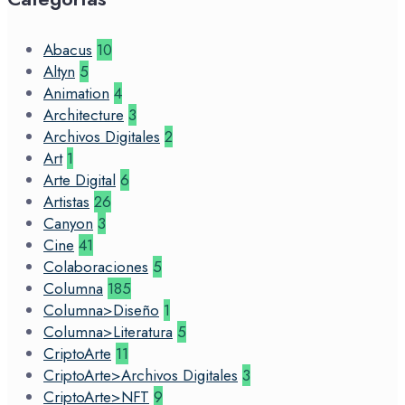
Abacus
10
Altyn
5
Animation
4
Architecture
3
Archivos Digitales
2
Art
1
Arte Digital
6
Artistas
26
Canyon
3
Cine
41
Colaboraciones
5
Columna
185
Columna>Diseño
1
Columna>Literatura
5
CriptoArte
11
CriptoArte>Archivos Digitales
3
CriptoArte>NFT
9