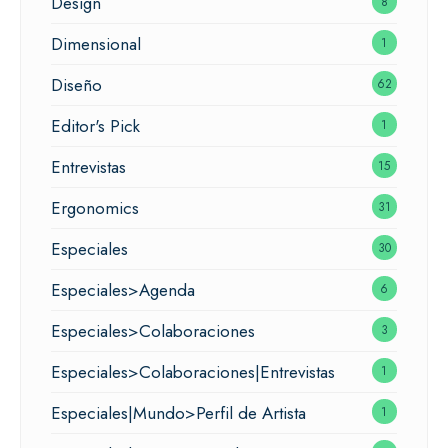
Design
8
Dimensional
1
Diseño
62
Editor's Pick
1
Entrevistas
15
Ergonomics
31
Especiales
30
Especiales>Agenda
6
Especiales>Colaboraciones
3
Especiales>Colaboraciones|Entrevistas
1
Especiales|Mundo>Perfil de Artista
1