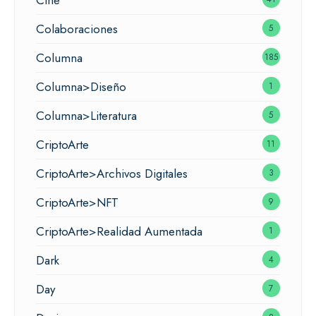
Colaboraciones
5
Columna
185
Columna>Diseño
1
Columna>Literatura
5
CriptoArte
11
CriptoArte>Archivos Digitales
3
CriptoArte>NFT
9
CriptoArte>Realidad Aumentada
1
Dark
4
Day
7