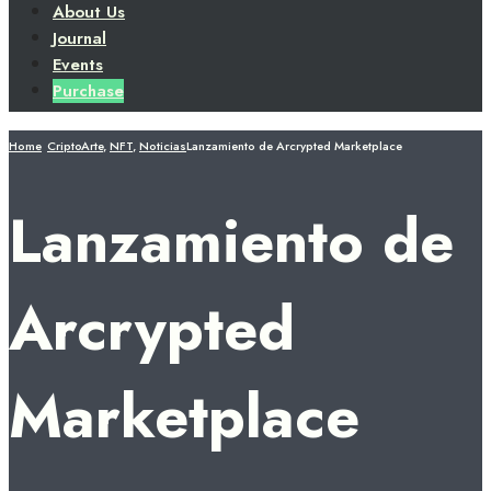
About Us
Journal
Events
Purchase
Home
CriptoArte
,
NFT
,
Noticias
Lanzamiento de Arcrypted Marketplace
Lanzamiento de
Arcrypted
Marketplace