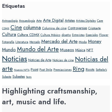
Etiquetas
Arte Digital
Artistas
Arte
Arqueología
Care
Antropología
Artistas Digitales
Cine
columna
Controversias
Columna de cine
Criptoarte
CDMX
Cultura
Cultura CDMX
diseño
Flower
Cultura México
Entrevistas
Especiales
Mercado del Arte
Money
Literatura
Moda
Fotografía
Mercado
Mundo del Arte
Mundo
Museos
NFT
Música
Noticias
Noticias del
Noticias de Arte
Noticias de cine
arte
Ring
Point
Roots
Post Style
Premiaciones
Sotheby's
Nuevos NFTs
Subastas
Subasta
Tests
Highlighting craftsmanship,
art, music and life.