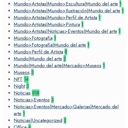
Mundo>Artistas|Mundo>Escultura|Mundo del arte
1
Mundo>Artistas|Mundo>Ilustración|Mundo del arte
1
Mundo>Artistas|Mundo>Perfil de Artista
1
Mundo>Artistas|Mundo>Pintura
1
Mundo>Artistas|Noticias>Eventos|Mundo del arte
1
Mundo>Fotografía
1
Mundo>Fotografía|Mundo del arte
1
Mundo>Perfil de Artista
8
Mundo|Mundo del arte
2
Mundo|Mundo del arte|Mercado>Museos
1
Museos
3
NFT
14
Night
3
Noticias
918
Noticias>Eventos
3
Noticias>Eventos|Mercado>Galerias|Mercado del
arte
1
Noticias|Uncategorized
2
Office
4