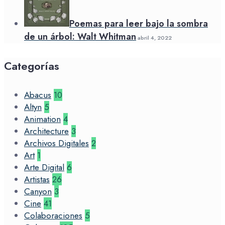
Poemas para leer bajo la sombra
de un árbol: Walt Whitman
abril 4, 2022
Categorías
Abacus
10
Altyn
5
Animation
4
Architecture
3
Archivos Digitales
2
Art
1
Arte Digital
6
Artistas
26
Canyon
3
Cine
41
Colaboraciones
5