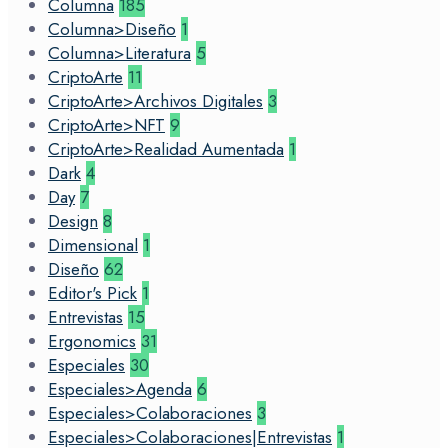
Columna
185
Columna>Diseño
1
Columna>Literatura
5
CriptoArte
11
CriptoArte>Archivos Digitales
3
CriptoArte>NFT
9
CriptoArte>Realidad Aumentada
1
Dark
4
Day
7
Design
8
Dimensional
1
Diseño
62
Editor's Pick
1
Entrevistas
15
Ergonomics
31
Especiales
30
Especiales>Agenda
6
Especiales>Colaboraciones
3
Especiales>Colaboraciones|Entrevistas
1