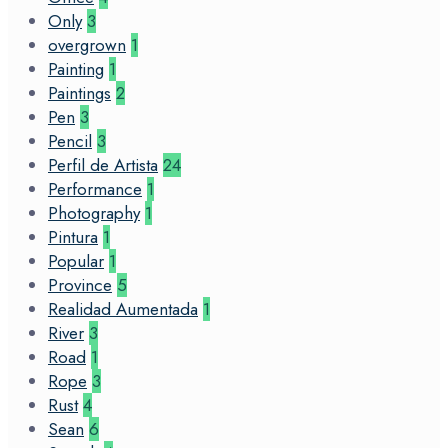
Only
3
overgrown
1
Painting
1
Paintings
2
Pen
3
Pencil
3
Perfil de Artista
24
Performance
1
Photography
1
Pintura
1
Popular
1
Province
5
Realidad Aumentada
1
River
3
Road
1
Rope
3
Rust
4
Sean
6