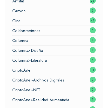
Artistas
26
Canyon
3
Cine
41
Colaboraciones
5
Columna
185
Columna>Diseño
1
Columna>Literatura
5
CriptoArte
11
CriptoArte>Archivos Digitales
3
CriptoArte>NFT
9
CriptoArte>Realidad Aumentada
1