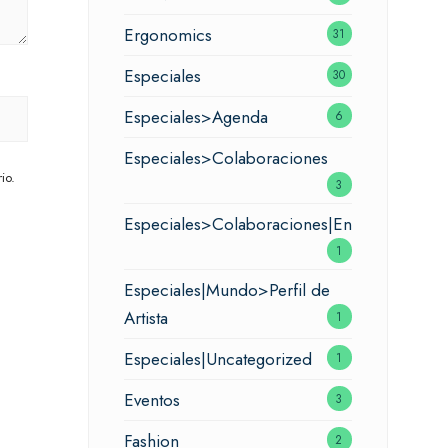
Ergonomics
31
Especiales
30
Especiales>Agenda
6
Especiales>Colaboraciones
io.
3
Especiales>Colaboraciones|Entrevistas
1
Especiales|Mundo>Perfil de
Artista
1
Especiales|Uncategorized
1
Eventos
3
Fashion
2