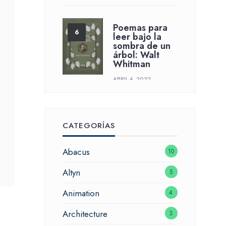
Poemas para
leer bajo la
sombra de un
árbol: Walt
Whitman
ABRIL 4, 2022
CATEGORÍAS
Abacus
10
Altyn
5
Animation
4
Architecture
3