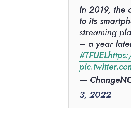
In 2019, the 
to its smartp
streaming pl
– a year late
#TFUEL
https
pic.twitter
— ChangeN
3, 2022