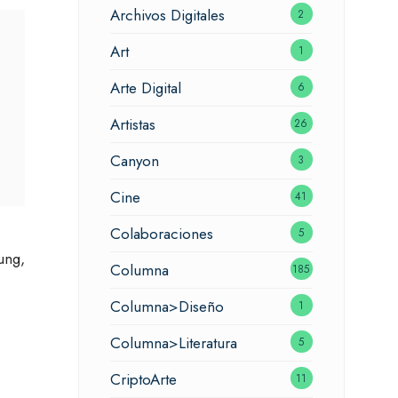
Archivos Digitales
2
Art
1
Arte Digital
6
Artistas
26
Canyon
3
Cine
41
Colaboraciones
5
ung,
Columna
185
Columna>Diseño
1
Columna>Literatura
5
CriptoArte
11