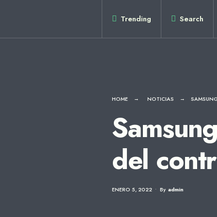
for:
Skip
Trending
Search
to
content
HOME
NOTICIAS
SAMSUNG
Samsung 
del cont
ENERO 5, 2022
•
By
Admin