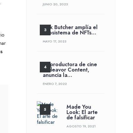
.
JUNIO 20, 2023
Jack Butcher amplía el
ecosistema de NFTs…
rio
MAYO 17, 2023
har
as
La productora de cine
Endeavor Content,
anuncia la…
ENERO 7, 2022
Made You
Look: El arte
de falsificar
AGOSTO 19, 2021