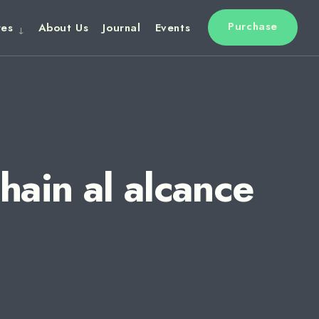
Purchase
res
About Us
Journal
Events
ain al alcance