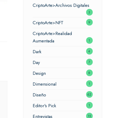
CriptoArte>Archivos Digitales
3
CriptoArte>NFT
9
CriptoArte>Realidad
Aumentada
1
Dark
4
Day
7
Design
8
Dimensional
1
Diseño
62
Editor's Pick
1
Entrevistas
15