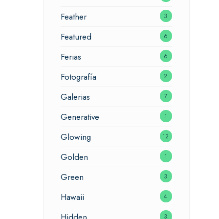
Feather
3
Featured
6
Ferias
6
Fotografía
2
Galerias
7
Generative
1
Glowing
12
Golden
1
Green
3
Hawaii
4
Hidden
3