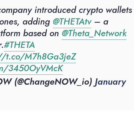
company introduced crypto wallets
hones, adding
@THETAtv
– a
atform based on
@Theta_Network
r.
#THETA
://t.co/M7h8Ga3jeZ
.com/3450OyVMcK
OW (@ChangeNOW_io)
January