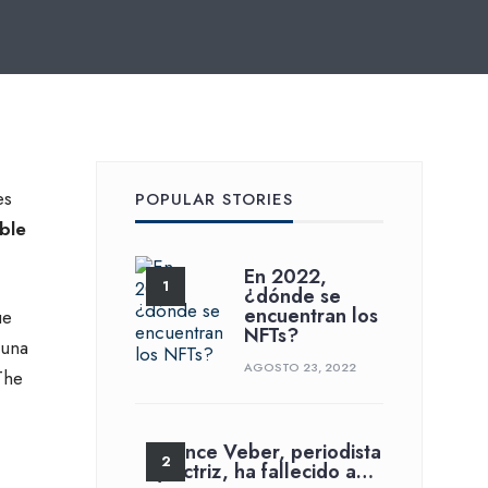
es
POPULAR STORIES
ble
En 2022,
¿dónde se
encuentran los
ue
NFTs?
 una
AGOSTO 23, 2022
The
France Veber, periodista
y actriz, ha fallecido a…