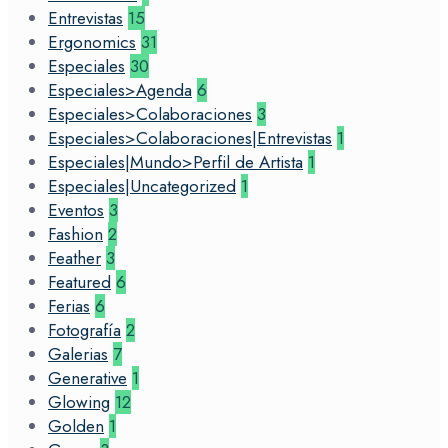
Entrevistas
15
Ergonomics
31
Especiales
30
Especiales>Agenda
6
Especiales>Colaboraciones
3
Especiales>Colaboraciones|Entrevistas
1
Especiales|Mundo>Perfil de Artista
1
Especiales|Uncategorized
1
Eventos
3
Fashion
2
Feather
3
Featured
6
Ferias
6
Fotografía
2
Galerias
7
Generative
1
Glowing
12
Golden
1