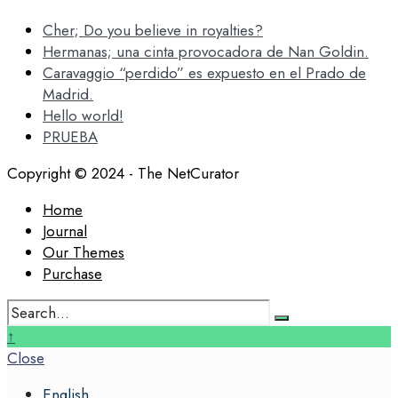
Cher; Do you believe in royalties?
Hermanas; una cinta provocadora de Nan Goldin.
Caravaggio “perdido” es expuesto en el Prado de
Madrid.
Hello world!
PRUEBA
Copyright © 2024 - The NetCurator
Home
Journal
Our Themes
Purchase
Search
for:
Close
↑
Search
Close
Window
English