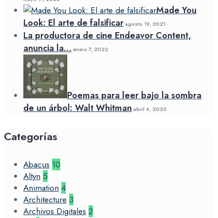
Made You
Look: El arte de falsificar
agosto 19, 2021
La productora de cine Endeavor Content,
anuncia la…
enero 7, 2022
Poemas para leer bajo la sombra
de un árbol: Walt Whitman
abril 4, 2022
Categorías
Abacus
10
Altyn
5
Animation
4
Architecture
3
Archivos Digitales
2