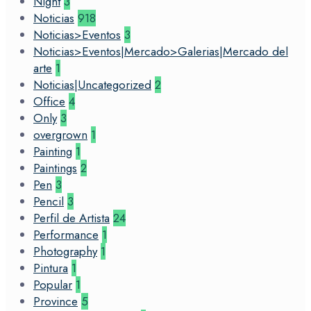
Night
3
Noticias
918
Noticias>Eventos
3
Noticias>Eventos|Mercado>Galerias|Mercado del
arte
1
Noticias|Uncategorized
2
Office
4
Only
3
overgrown
1
Painting
1
Paintings
2
Pen
3
Pencil
3
Perfil de Artista
24
Performance
1
Photography
1
Pintura
1
Popular
1
Province
5