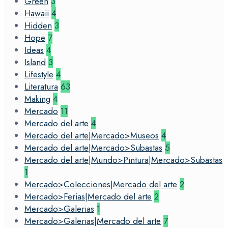
Green
3
Hawaii
4
Hidden
3
Hope
7
Ideas
4
Island
3
Lifestyle
4
Literatura
63
Making
4
Mercado
11
Mercado del arte
4
Mercado del arte|Mercado>Museos
4
Mercado del arte|Mercado>Subastas
5
Mercado del arte|Mundo>Pintura|Mercado>Subastas
1
Mercado>Colecciones|Mercado del arte
2
Mercado>Ferias|Mercado del arte
2
Mercado>Galerias
1
Mercado>Galerias|Mercado del arte
7