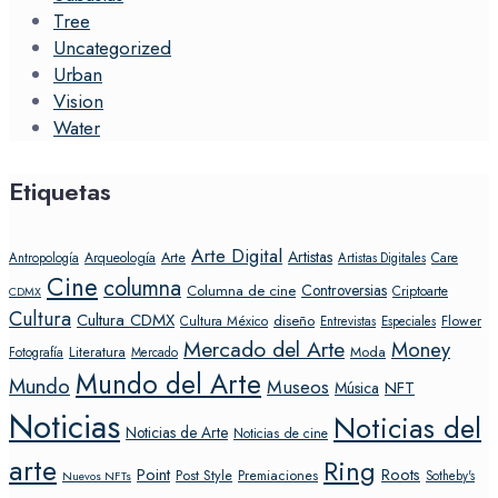
Tree
Uncategorized
Urban
Vision
Water
Etiquetas
Arte Digital
Artistas
Arte
Arqueología
Care
Antropología
Artistas Digitales
Cine
columna
Controversias
Columna de cine
Criptoarte
CDMX
Cultura
Cultura CDMX
diseño
Flower
Cultura México
Entrevistas
Especiales
Mercado del Arte
Money
Literatura
Moda
Fotografía
Mercado
Mundo del Arte
Mundo
Museos
NFT
Música
Noticias
Noticias del
Noticias de Arte
Noticias de cine
arte
Ring
Point
Roots
Post Style
Premiaciones
Sotheby's
Nuevos NFTs