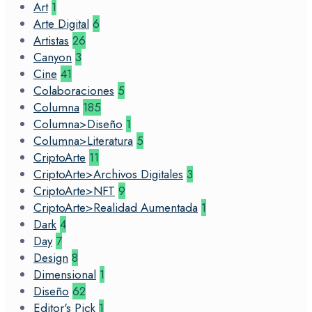
Art
1
Arte Digital
6
Artistas
26
Canyon
3
Cine
41
Colaboraciones
5
Columna
185
Columna>Diseño
1
Columna>Literatura
5
CriptoArte
11
CriptoArte>Archivos Digitales
3
CriptoArte>NFT
9
CriptoArte>Realidad Aumentada
1
Dark
4
Day
7
Design
8
Dimensional
1
Diseño
62
Editor's Pick
1