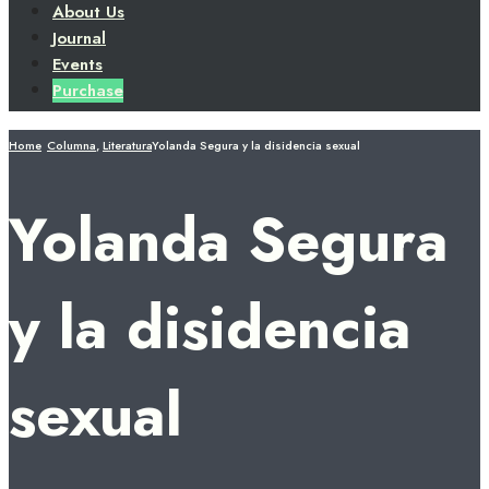
About Us
Journal
Events
Purchase
Home
Columna
,
Literatura
Yolanda Segura y la disidencia sexual
Yolanda Segura
y la disidencia
sexual