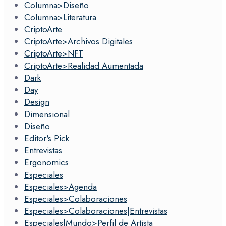
Columna>Diseño
Columna>Literatura
CriptoArte
CriptoArte>Archivos Digitales
CriptoArte>NFT
CriptoArte>Realidad Aumentada
Dark
Day
Design
Dimensional
Diseño
Editor's Pick
Entrevistas
Ergonomics
Especiales
Especiales>Agenda
Especiales>Colaboraciones
Especiales>Colaboraciones|Entrevistas
Especiales|Mundo>Perfil de Artista