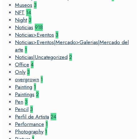
Museos
3
NFT
14
Night
3
Noticias
918
Noticias>Eventos
3
Noticias>Eventos|Mercado>Galerias|Mercado del
arte
1
Noticias|Uncategorized
2
Office
4
Only
3
overgrown
1
Painting
1
Paintings
2
Pen
3
Pencil
3
Perfil de Artista
24
Performance
1
Photography
1