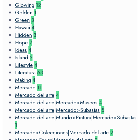
Glowing
12
Golden
1
Green
3
Hawaii
4
Hidden
3
Hope
7
Ideas
4
Island
3
Lifestyle
4
Literatura
63
Making
4
Mercado
11
Mercado del arte
4
Mercado del arte|Mercado>Museos
4
Mercado del arte|Mercado>Subastas
5
Mercado del arte|Mundo>Pintura|Mercado>Subastas
1
Mercado>Colecciones|Mercado del arte
2