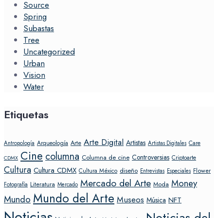
Source
Spring
Subastas
Tree
Uncategorized
Urban
Vision
Water
Etiquetas
Arte Digital
Artistas
Arte
Arqueología
Care
Antropología
Artistas Digitales
Cine
columna
Controversias
Columna de cine
Criptoarte
CDMX
Cultura
Cultura CDMX
diseño
Flower
Cultura México
Entrevistas
Especiales
Mercado del Arte
Money
Literatura
Moda
Fotografía
Mercado
Mundo del Arte
Mundo
Museos
NFT
Música
Noticias
Noticias del