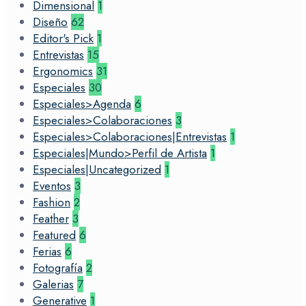
Dimensional
1
Diseño
62
Editor's Pick
1
Entrevistas
15
Ergonomics
31
Especiales
30
Especiales>Agenda
6
Especiales>Colaboraciones
3
Especiales>Colaboraciones|Entrevistas
1
Especiales|Mundo>Perfil de Artista
1
Especiales|Uncategorized
1
Eventos
3
Fashion
2
Feather
3
Featured
6
Ferias
6
Fotografía
2
Galerias
7
Generative
1