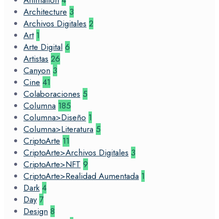
Animation
4
Architecture
3
Archivos Digitales
2
Art
1
Arte Digital
6
Artistas
26
Canyon
3
Cine
41
Colaboraciones
5
Columna
185
Columna>Diseño
1
Columna>Literatura
5
CriptoArte
11
CriptoArte>Archivos Digitales
3
CriptoArte>NFT
9
CriptoArte>Realidad Aumentada
1
Dark
4
Day
7
Design
8