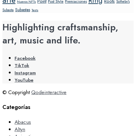
arte
Ring
Point
Roots
Post Style
Premiaciones
Sotheby's
Nuevos NFTs
Subastas
Subasta
Tests
Highlighting craftsmanship,
art, music and life.
Facebook
TikTok
Instagram
YouTube
© Copyright
Qodeinteractive
Categorías
Abacus
Altyn