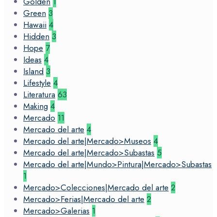
Golden
1
Green
3
Hawaii
4
Hidden
3
Hope
7
Ideas
4
Island
3
Lifestyle
4
Literatura
63
Making
4
Mercado
11
Mercado del arte
4
Mercado del arte|Mercado>Museos
4
Mercado del arte|Mercado>Subastas
5
Mercado del arte|Mundo>Pintura|Mercado>Subastas
1
Mercado>Colecciones|Mercado del arte
2
Mercado>Ferias|Mercado del arte
2
Mercado>Galerias
1