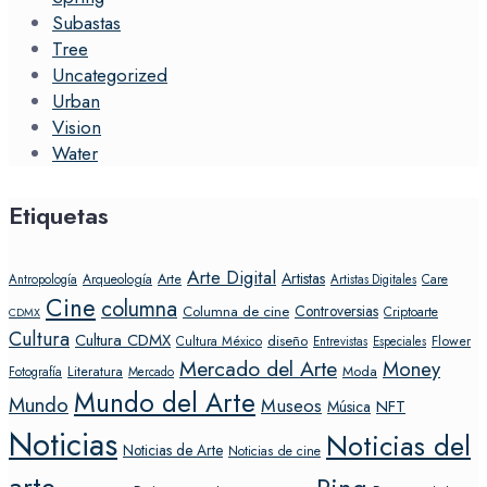
Subastas
Tree
Uncategorized
Urban
Vision
Water
Etiquetas
Arte Digital
Artistas
Arte
Arqueología
Care
Antropología
Artistas Digitales
Cine
columna
Controversias
Columna de cine
Criptoarte
CDMX
Cultura
Cultura CDMX
diseño
Flower
Cultura México
Entrevistas
Especiales
Mercado del Arte
Money
Literatura
Moda
Fotografía
Mercado
Mundo del Arte
Mundo
Museos
NFT
Música
Noticias
Noticias del
Noticias de Arte
Noticias de cine