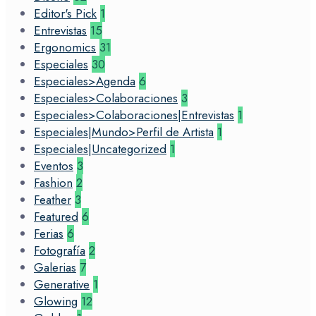
Editor's Pick
1
Entrevistas
15
Ergonomics
31
Especiales
30
Especiales>Agenda
6
Especiales>Colaboraciones
3
Especiales>Colaboraciones|Entrevistas
1
Especiales|Mundo>Perfil de Artista
1
Especiales|Uncategorized
1
Eventos
3
Fashion
2
Feather
3
Featured
6
Ferias
6
Fotografía
2
Galerias
7
Generative
1
Glowing
12