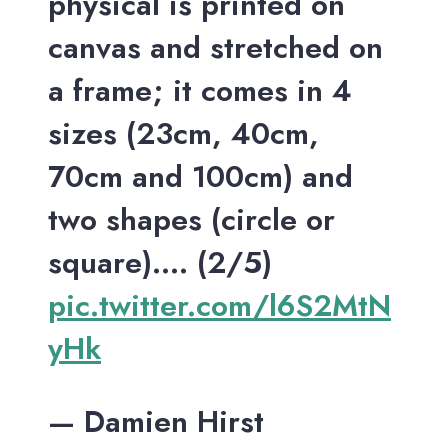
physical is printed on
canvas and stretched on
a frame; it comes in 4
sizes (23cm, 40cm,
70cm and 100cm) and
two shapes (circle or
square)…. (2/5)
pic.twitter.com/l6S2MtN
yHk
— Damien Hirst