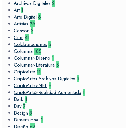
Archivos Digitales
2
Art
1
Arte Digital
6
Artistas
26
Canyon
3
Cine
41
Colaboraciones
5
Columna
185
Columna>Diseño
1
Columna>Literatura
5
CriptoArte
11
CriptoArte>Archivos Digitales
3
CriptoArte>NFT
9
CriptoArte>Realidad Aumentada
1
Dark
4
Day
7
Design
8
Dimensional
1
Diseño
62