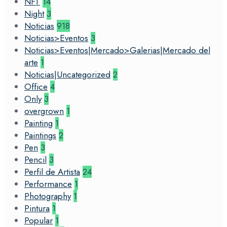
NFT
14
Night
3
Noticias
918
Noticias>Eventos
3
Noticias>Eventos|Mercado>Galerias|Mercado del
arte
1
Noticias|Uncategorized
2
Office
4
Only
3
overgrown
1
Painting
1
Paintings
2
Pen
3
Pencil
3
Perfil de Artista
24
Performance
1
Photography
1
Pintura
1
Popular
1