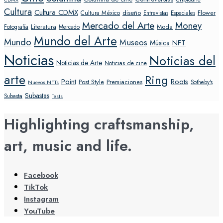
Cultura
Cultura CDMX
diseño
Flower
Cultura México
Entrevistas
Especiales
Mercado del Arte
Money
Literatura
Moda
Fotografía
Mercado
Mundo del Arte
Mundo
Museos
NFT
Música
Noticias
Noticias del
Noticias de Arte
Noticias de cine
arte
Ring
Point
Roots
Post Style
Premiaciones
Sotheby's
Nuevos NFTs
Subastas
Subasta
Tests
Highlighting craftsmanship,
art, music and life.
Facebook
TikTok
Instagram
YouTube