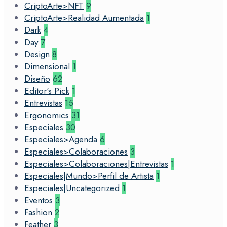
CriptoArte>NFT
9
CriptoArte>Realidad Aumentada
1
Dark
4
Day
7
Design
8
Dimensional
1
Diseño
62
Editor's Pick
1
Entrevistas
15
Ergonomics
31
Especiales
30
Especiales>Agenda
6
Especiales>Colaboraciones
3
Especiales>Colaboraciones|Entrevistas
1
Especiales|Mundo>Perfil de Artista
1
Especiales|Uncategorized
1
Eventos
3
Fashion
2
Feather
3