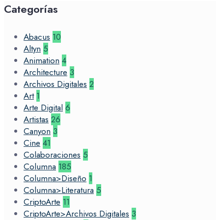
Categorías
Abacus
10
Altyn
5
Animation
4
Architecture
3
Archivos Digitales
2
Art
1
Arte Digital
6
Artistas
26
Canyon
3
Cine
41
Colaboraciones
5
Columna
185
Columna>Diseño
1
Columna>Literatura
5
CriptoArte
11
CriptoArte>Archivos Digitales
3