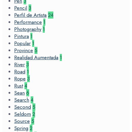
Pen
3
Pencil
3
Perfil de Artista
24
Performance
1
Photography
1
Pintura
1
Popular
1
Province
5
Realidad Aumentada
1
River
3
Road
1
Rope
3
Rust
4
Sean
6
Search
4
Second
5
Seldom
2
Source
5
Spring
2