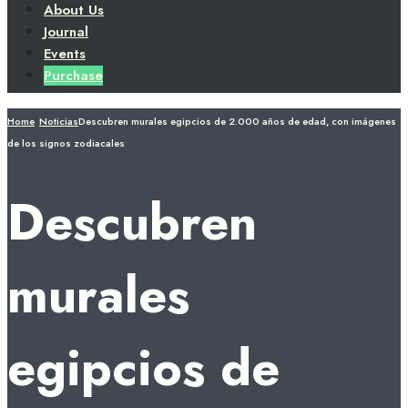
About Us
Journal
Events
Purchase
Home
Noticias
Descubren murales egipcios de 2.000 años de edad, con imágenes
de los signos zodiacales
Descubren
murales
egipcios de