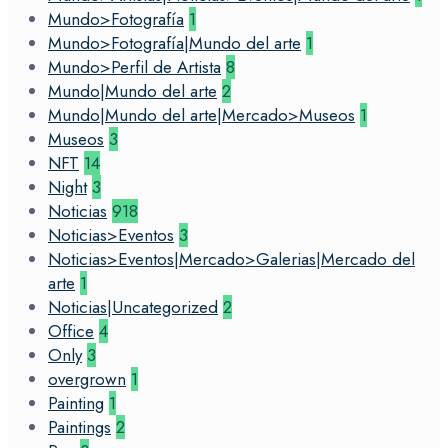
Mundo>Fotografía
1
Mundo>Fotografía|Mundo del arte
1
Mundo>Perfil de Artista
8
Mundo|Mundo del arte
2
Mundo|Mundo del arte|Mercado>Museos
1
Museos
3
NFT
14
Night
3
Noticias
918
Noticias>Eventos
3
Noticias>Eventos|Mercado>Galerias|Mercado del
arte
1
Noticias|Uncategorized
2
Office
4
Only
3
overgrown
1
Painting
1
Paintings
2