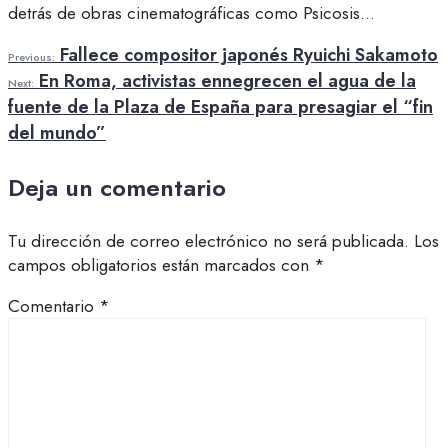
detrás de obras cinematográficas como Psicosis
...
Fallece compositor japonés Ryuichi Sakamoto
Previous:
En Roma, activistas ennegrecen el agua de la
Next:
fuente de la Plaza de España para presagiar el “fin
del mundo”
Deja un comentario
Tu dirección de correo electrónico no será publicada.
Los
campos obligatorios están marcados con
*
Comentario
*