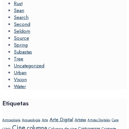
Rust
Sean
Search
Second
Seldom
Source
Spring
Subastas
Tree
Uncategorized
Urban
Vision
Water
Etiquetas
Arte Digital
Artistas
Arte
Arqueología
Care
Antropología
Artistas Digitales
Cine
columna
Controversias
Columna de cine
Criptoarte
CDMX