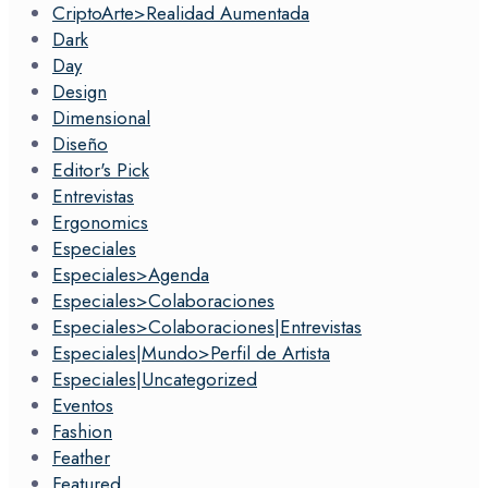
CriptoArte>Realidad Aumentada
Dark
Day
Design
Dimensional
Diseño
Editor's Pick
Entrevistas
Ergonomics
Especiales
Especiales>Agenda
Especiales>Colaboraciones
Especiales>Colaboraciones|Entrevistas
Especiales|Mundo>Perfil de Artista
Especiales|Uncategorized
Eventos
Fashion
Feather
Featured