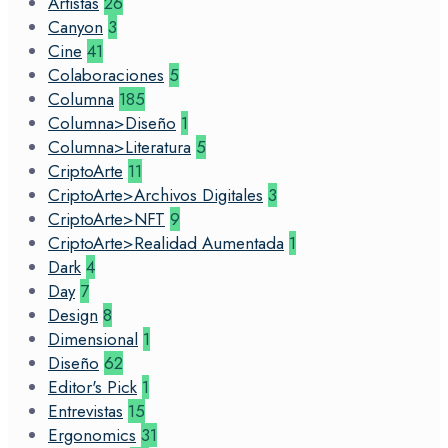
Artistas
26
Canyon
3
Cine
41
Colaboraciones
5
Columna
185
Columna>Diseño
1
Columna>Literatura
5
CriptoArte
11
CriptoArte>Archivos Digitales
3
CriptoArte>NFT
9
CriptoArte>Realidad Aumentada
1
Dark
4
Day
7
Design
8
Dimensional
1
Diseño
62
Editor's Pick
1
Entrevistas
15
Ergonomics
31