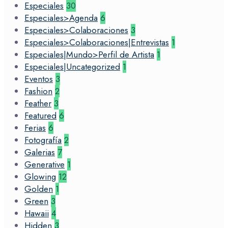
Especiales
30
Especiales>Agenda
6
Especiales>Colaboraciones
3
Especiales>Colaboraciones|Entrevistas
1
Especiales|Mundo>Perfil de Artista
1
Especiales|Uncategorized
1
Eventos
3
Fashion
2
Feather
3
Featured
6
Ferias
6
Fotografía
2
Galerias
7
Generative
1
Glowing
12
Golden
1
Green
3
Hawaii
4
Hidden
3