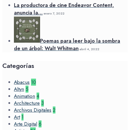
La productora de cine Endeavor Content,
anuncia la…
enero 7, 2022
Poemas para leer bajo la sombra
de un árbol: Walt Whitman
abril 4, 2022
Categorías
Abacus
10
Altyn
5
Animation
4
Architecture
3
Archivos Digitales
2
Art
1
Arte Digital
6