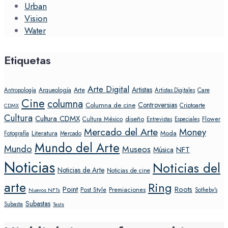
Urban
Vision
Water
Etiquetas
Arte Digital
Artistas
Arte
Arqueología
Care
Antropología
Artistas Digitales
Cine
columna
Controversias
Columna de cine
Criptoarte
CDMX
Cultura
Cultura CDMX
diseño
Flower
Cultura México
Entrevistas
Especiales
Mercado del Arte
Money
Literatura
Moda
Fotografía
Mercado
Mundo del Arte
Mundo
Museos
NFT
Música
Noticias
Noticias del
Noticias de Arte
Noticias de cine
arte
Ring
Point
Roots
Post Style
Premiaciones
Sotheby's
Nuevos NFTs
Subastas
Subasta
Tests