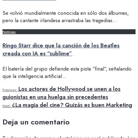
Se volvió mundialmente conocida en sólo dos álbumes,
pero la cantante irlandesa arrastraba las tragedias
...
Noticias
Ringo Starr dice que la canción de los Beatles
creada con IA es “sublime”
El batería del grupo defiende esta pista “final”, señalando
que la inteligencia artificial
...
Los actores de Hollywood se unen a los
Previous:
guionistas en una huelga sin precedentes
¿La magia del cine? Quizás es buen Marketing
Next:
Deja un comentario