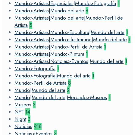
Mundo>Artistas|Especiales|Mundo>Fotografía
1
Mundo>Artistas|Mundo del arte
8
Mundo>Artistas|Mundo del arte|Mundo>Perfil de
Artista
5
Mundo>Artistas|Mundo>Escultura|Mundo del arte
1
Mundo>Artistas|Mundo>Ilustración|Mundo del arte
1
Mundo>Artistas|Mundo>Perfil de Artista
1
Mundo>Artistas|Mundo>Pintura
1
Mundo>Artistas|Noticias>Eventos|Mundo del arte
1
Mundo>Fotografía
1
Mundo>Fotografía|Mundo del arte
1
Mundo>Perfil de Artista
8
Mundo|Mundo del arte
2
Mundo|Mundo del arte|Mercado>Museos
1
Museos
3
NFT
14
Night
3
Noticias
918
Noticias>Eventos
3