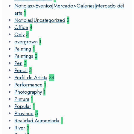
Noticias>Eventos|Mercado>Galerias|Mercado del
arte
1
Noticias|Uncategorized
2
Office
4
Only
3
overgrown
1
Painting
1
Paintings
2
Pen
3
Pencil
3
Perfil de Artista
24
Performance
1
Photography
1
Pintura
1
Popular
1
Province
5
Realidad Aumentada
1
River
3